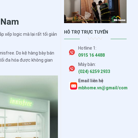
t Nam
HỖ TRỢ TRỰC TUYẾN
 xếp logic mà lại rất tối giản
Hotline 1:
nisfree. Do kệ hàng bày bán
0915 16 4488
 tối đa hóa được không gian
Máy bàn:
(024) 6259 2933
Email liên hệ
mbhome.vn@gmail/com