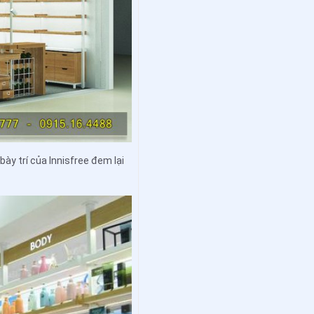
ày trí của Innisfree đem lại