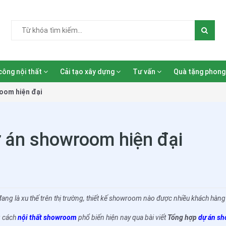
công nội thất
Cải tạo xây dựng
Tư vấn
Quà tặng phong
oom hiện đại
 án showroom hiện đại
ng là xu thế trên thị trường, thiết kế showroom nào được nhiều khách hàng 
g cách
nội thất showroom
phổ biến hiện nay qua bài viết
Tổng hợp
dự án sh