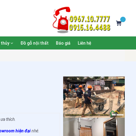
 thủy
Đồ gỗ nội thất
Báo giá
Liên hệ
ưa thích.
owroom hiện đại
nhé.