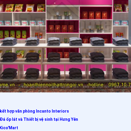
kết hợp văn phòng Incanto Interiors
á ốp lát và Thiết bị vệ sinh tại Hưng Yên
cKico'Mart