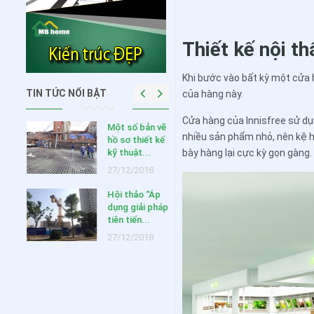
Thiết kế nội t
Khi bước vào bất kỳ một cửa h
TIN TỨC NỔI BẬT
của hàng này.
Cửa hàng của Innisfree sử dụ
HUYẾN
Một số bản vẽ
nhiều sản phẩm nhỏ, nên kệ h
NG
hồ sơ thiết kế
 2020
kỹ thuật...
bày hàng lại cực kỳ gọn gàng.
020
27/12/2018
Hội thảo “Áp
ưu ý
dụng giải pháp
ng khi
tiên tiến...
c...
27/12/2018
019
 thiết
ông
,...
018