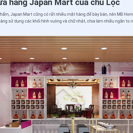
cửa hàng Japan Mart của chú Lộc
hẩm, Japan Mart cũng có rất nhiều mặt hàng để bày bán, nên MB Home
hàng sử dụng các khối hình vuông và chữ nhật, chia làm nhiều ngăn to 