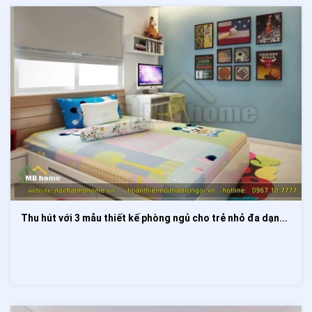
Thu hút với 3 mẫu thiết kế phòng ngủ cho trẻ nhỏ đa dạng màu sắc