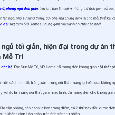
hà ở, phòng ngủ đơn giản
, tiện ích. Bạn tìm kiếm những thứ đơn giản, tối ưu 
lên ngôi nhờ sự sang trọng, quý phái mà chúng đem lại cho mỗi thiết kế, 
ện đại
sau, xem MB Home sử dụng gam màu lạnh như thế nào nhé!
ngủ tối giản, hiện đại trong dự án th
 Mễ Trì
t căn hộ
The Sun Mễ Trì, MB Home đã mang đến không gian
nội thất p
ột cách tinh tế, trắng xám trong nội thất mang lại hiệu quả không n
ng với đó là những nội thất gam màu lạnh, đã mang đến cho không gian
iữa căn phòng, bên cạnh là bàn trang điểm, cả 2 thứ này đều được đ
 giúp không gian luôn ngập tràn ánh sáng tự nhiên.