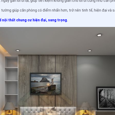
ngay gần lối đi lại, giúp tiết kiệm không gian cho lối đi cũng như căn p
 tường giúp căn phòng có điểm nhấn hơn, trở nên tinh tế, hiện đại và 
kế nội thất chung cư hiện đại, sang trọng
.