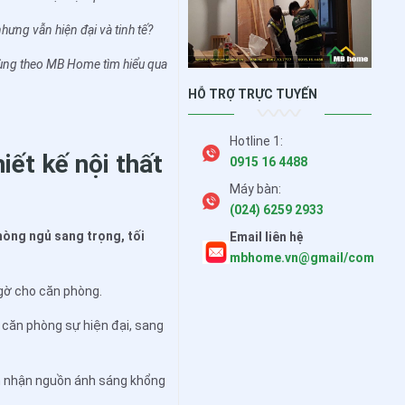
nhưng vẫn hiện đại và tinh tế?
cùng theo MB Home tìm hiểu qua
HỖ TRỢ TRỰC TUYẾN
Hotline 1:
iết kế nội thất
0915 16 4488
Máy bàn:
(024) 6259 2933
hòng ngủ sang trọng, tối
Email liên hệ
mbhome.vn@gmail/com
gờ cho căn phòng.
 căn phòng sự hiện đại, sang
ón nhận nguồn ánh sáng khổng