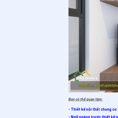
Bạn có thể quan tâm:
- Thiết kế nội thất chung cư 
- Ngỡ ngàng trước thiết kế n