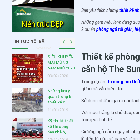
Bạn yêu thích những
thiết kế n
Những gam màu lạnh đang được 
2 dự án
phòng ngủ tối giản, hi
TIN TỨC NỔI BẬT
Thiết kế phòng 
HUYẾN
Một số bản vẽ
ỪNG
hồ sơ thiết kế
căn hộ The Sun
I 2020
kỹ thuật...
020
27/12/2018
Trong dự án
thi công nội thấ
Hội thảo “Áp
giản
mà vẫn hiện đại.
ưu ý
dụng giải pháp
ọng khi
tiên tiến...
Sử dụng những gam màu lạnh m
 c...
27/12/2018
019
Với màu trắng là chủ đạo, cù
trọng và tinh tế.
 thiết
công
Giường ngủ nằm ngay chính g
ở,...
lồ đến từ cửa sổ cao và rộng,
018