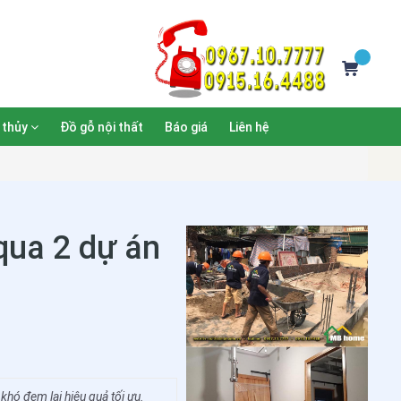
 thủy
Đồ gỗ nội thất
Báo giá
Liên hệ
 qua 2 dự án
khó đem lại hiệu quả tối ưu.