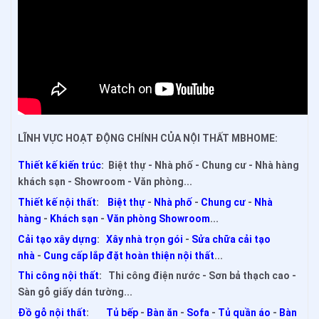
LĨNH VỰC HOẠT ĐỘNG CHÍNH CỦA NỘI THẤT MBHOME:
Thiết kế kiến trúc
: Biệt thự - Nhà phố - Chung cư - Nhà hàng
khách sạn - Showroom - Văn phòng...
Thiết kế nội thất
:
Biệt thự
-
Nhà phố
-
Chung cư
-
Nhà
hàng
-
Khách sạn
-
Văn phòng Showroom
...
Cải tạo xây dựng
:
Xây nhà trọn gói
-
Sửa chữa cải tạo
nhà
-
Cung cấp lắp đặt hoàn thiện nội thất
...
Thi công nội thất
: Thi công điện nước - Sơn bả thạch cao -
Sàn gỗ giấy dán tường...
Đồ gỗ nội thất
:
Tủ bếp
-
Bàn ăn
-
Sofa
-
Tủ quần áo
-
Bàn