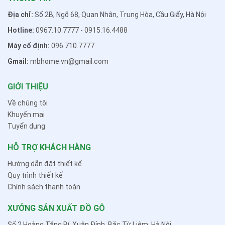
Địa chỉ:
Số 2B, Ngõ 68, Quan Nhân, Trung Hòa, Cầu Giấy, Hà Nội
Hotline:
0967.10.7777
-
0915.16.4488
Máy cố định:
096.710.7777
Gmail:
mbhome.vn@gmail.com
GIỚI THIỆU
Về chúng tôi
Khuyến mại
Tuyển dụng
HỖ TRỢ KHÁCH HÀNG
Hướng dẫn đặt thiết kế
Quy trình thiết kế
Chính sách thanh toán
XƯỞNG SẢN XUẤT ĐỒ GỖ
Số 2 Hoàng Tăng Bí, Xuân Đỉnh, Bắc Từ Liêm, Hà Nội