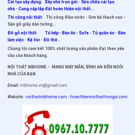
Cải tạo xây dựng
:
Xây nhà trọn gói
-
Sửa chữa cải tạo
nhà
-
Cung cấp lắp đặt hoàn thiện nội thất
...
Thi công nội thất
: Thi công điện nước - Sơn bả thạch cao -
Sàn gỗ giấy dán tường...
Đồ gỗ nội thất
:
Tủ bếp
-
Bàn ăn
-
Sofa
-
Tủ quần áo
-
Bàn
làm việc
-
Kệ tivi
-
Đồ thờ
...
Chúng tôi cam kết 100% chất lượng sản phẩm đạt theo yêu
cầu của khách hàng.
NỘI THẤT MBHOME - MANG MAY MẮN, BÌNH AN ĐẾN NGÔI
NHÀ CỦA BẠN
Email:
mbhome.vn@gmail.com
Website:
noithatmbhome.com
-
hoanthiennoithattrongoi.com