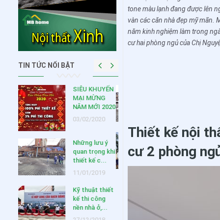
tone màu lạnh đang được lên ng
vàn các căn nhà đẹp mỹ mãn. MB 
năm kinh nghiệm làm trong ngà
cư hai phòng ngủ của Chị Nguyệt
TIN TỨC NỔI BẬT
HUYẾN
Một số bản vẽ
NG
hồ sơ thiết kế
 2020
kỹ thuật...
020
27/12/2018
Thiết kế nội th
Hội thảo “Áp
ưu ý
dụng giải pháp
cư 2 phòng ng
ng khi
tiên tiến...
c...
27/12/2018
019
 thiết
ông
,...
018