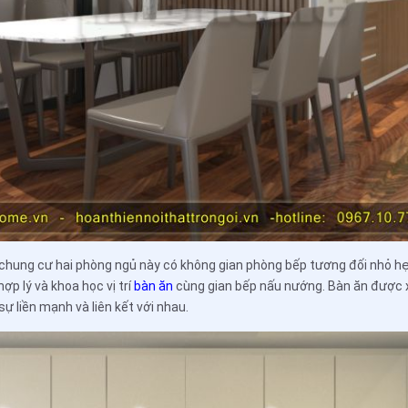
 chung cư hai phòng ngủ này có không gian phòng bếp tương đối nhỏ hẹp
p lý và khoa học vị trí
bàn ăn
cùng gian bếp nấu nướng. Bàn ăn được xế
sự liền mạnh và liên kết với nhau.