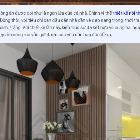
òng ăn được coi như là ngọn lửa của cả nhà. Chính vì thế
thiết kế nội t
. Đồng thời, với tiêu chí ban đầu căn nhà cần vẻ đẹp sang trọng, thời t
m, trắng. Với thiết kế lần này, kiến trúc sư đã kết hơp vô cùng hài hò
đẹp ấm cúng mà vẫn giữ được các yêu cầu ban đầu đề ra.