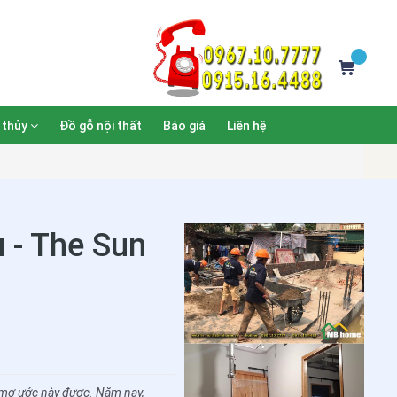
 thủy
Đồ gỗ nội thất
Báo giá
Liên hệ
ủ - The Sun
hà mơ ước này được. Năm nay,