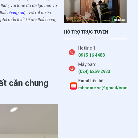
thực, với tone đó đã tạo nên vô
 thất
chung cư
,.. với rất nhiều
há mẫu thiết kế nội thất chung
HỖ TRỢ TRỰC TUYẾN
Hotline 1:
0915 16 4488
Máy bàn:
(024) 6259 2933
hất căn chung
Email liên hệ
mbhome.vn@gmail/com