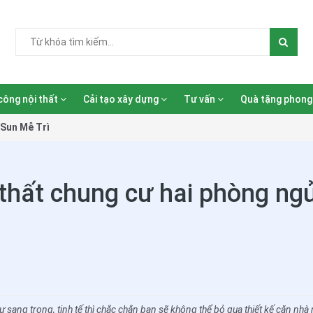
công nội thất
Cải tạo xây dựng
Tư vấn
Quà tặng phong
 Sun Mễ Trì
 thất chung cư hai phòng ng
ự sang trọng, tinh tế thì chắc chắn bạn sẽ không thể bỏ qua thiết kế căn n