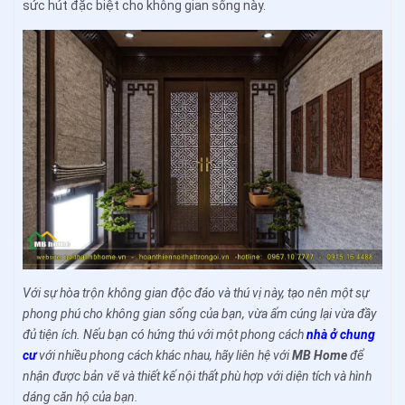
sức hút đặc biệt cho không gian sống này.
Với sự hòa trộn không gian độc đáo và thú vị này, tạo nên một sự
phong phú cho không gian sống của bạn, vừa ấm cúng lại vừa đầy
đủ tiện ích. Nếu bạn có hứng thú với một phong cách
nhà ở chung
cư
với nhiều phong cách khác nhau, hãy liên hệ với
MB Home
để
nhận được bản vẽ và thiết kế nội thất phù hợp với diện tích và hình
dáng căn hộ của bạn.