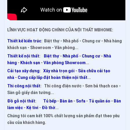
LĨNH VỰC HOẠT ĐỘNG CHÍNH CỦA NỘI THẤT MBHOME:
Thiết kế kiến trúc
: Biệt thự - Nhà phố - Chung cư - Nhà hàng
khách sạn - Showroom - Văn phòng...
Thiết kế nội thất
:
Biệt thự
-
Nhà phố
-
Chung cư
-
Nhà
hàng
-
Khách sạn
-
Văn phòng Showroom
...
Cải tạo xây dựng
:
Xây nhà trọn gói
-
Sửa chữa cải tạo
nhà
-
Cung cấp lắp đặt hoàn thiện nội thất
...
Thi công nội thất
: Thi công điện nước - Sơn bả thạch cao -
Sàn gỗ giấy dán tường...
Đồ gỗ nội thất
:
Tủ bếp
-
Bàn ăn
-
Sofa
-
Tủ quần áo
-
Bàn
làm việc
-
Kệ tivi
-
Đồ thờ
...
Chúng tôi cam kết 100% chất lượng sản phẩm đạt theo yêu
cầu của khách hàng.