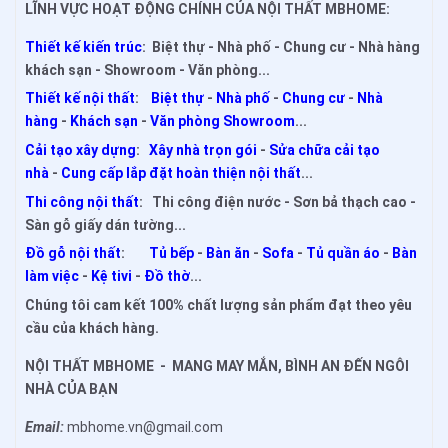
LĨNH VỰC HOẠT ĐỘNG CHÍNH CỦA NỘI THẤT MBHOME:
Thiết kế kiến trúc
: Biệt thự - Nhà phố - Chung cư - Nhà hàng
khách sạn - Showroom - Văn phòng...
Thiết kế nội thất
:
Biệt thự
-
Nhà phố
-
Chung cư
-
Nhà
hàng
-
Khách sạn
-
Văn phòng Showroom
...
Cải tạo xây dựng
:
Xây nhà trọn gói
-
Sửa chữa cải tạo
nhà
-
Cung cấp lắp đặt hoàn thiện nội thất
...
Thi công nội thất
: Thi công điện nước - Sơn bả thạch cao -
Sàn gỗ giấy dán tường...
Đồ gỗ nội thất
:
Tủ bếp
-
Bàn ăn
-
Sofa
-
Tủ quần áo
-
Bàn
làm việc
-
Kệ tivi
-
Đồ thờ
...
Chúng tôi cam kết 100% chất lượng sản phẩm đạt theo yêu
cầu của khách hàng.
NỘI THẤT MBHOME - MANG MAY MẮN, BÌNH AN ĐẾN NGÔI
NHÀ CỦA BẠN
Email:
mbhome.vn@gmail.com