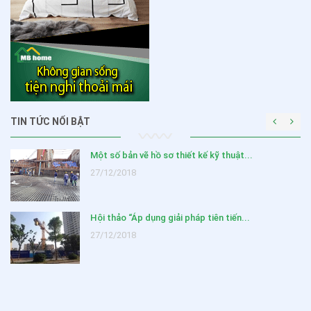
TIN TỨC NỔI BẬT
SIÊU KHUYẾN MẠI MỪNG NĂM MỚI 2020
03/02/2020
Những lưu ý quan trọng khi thiết kế c...
11/01/2019
Kỹ thuật thiết kế thi công nền nhà ở,...
27/12/2018