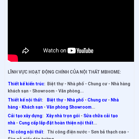
LĨNH VỰC HOẠT ĐỘNG CHÍNH CỦA NỘI THẤT MBHOME:
Thiết kế kiến trúc
: Biệt thự - Nhà phố - Chung cư - Nhà hàng
khách sạn - Showroom - Văn phòng...
Thiết kế nội thất
:
Biệt thự
-
Nhà phố
-
Chung cư
-
Nhà
hàng
-
Khách sạn
-
Văn phòng Showroom
...
Cải tạo xây dựng
:
Xây nhà trọn gói
-
Sửa chữa cải tạo
nhà
-
Cung cấp lắp đặt hoàn thiện nội thất
...
Thi công nội thất
: Thi công điện nước - Sơn bả thạch cao -
Sàn gỗ giấy dán tường...