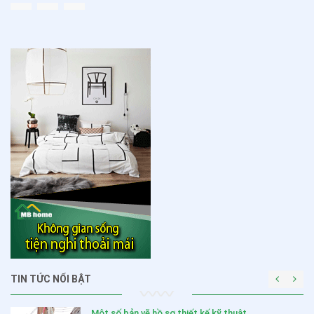
TIN TỨC NỔI BẬT
Một số bản vẽ hồ sơ thiết kế kỹ thuật...