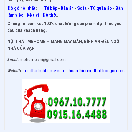
Đồ gỗ nội thất
:
Tủ bếp
-
Bàn ăn
-
Sofa
-
Tủ quần áo
-
Bàn
làm việc
-
Kệ tivi
-
Đồ thờ
...
Chúng tôi cam kết 100% chất lượng sản phẩm đạt theo yêu
cầu của khách hàng.
NỘI THẤT MBHOME - MANG MAY MẮN, BÌNH AN ĐẾN NGÔI
NHÀ CỦA BẠN
Email:
mbhome.vn@gmail.com
Website:
noithatmbhome.com
-
hoanthiennoithattrongoi.com