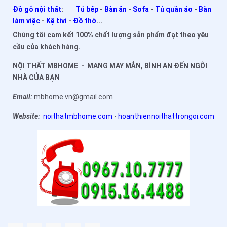
Đồ gỗ nội thất
:
Tủ bếp
-
Bàn ăn
-
Sofa
-
Tủ quần áo
-
Bàn
làm việc
-
Kệ tivi
-
Đồ thờ
...
Chúng tôi cam kết 100% chất lượng sản phẩm đạt theo yêu
cầu của khách hàng.
NỘI THẤT MBHOME - MANG MAY MẮN, BÌNH AN ĐẾN NGÔI
NHÀ CỦA BẠN
Email:
mbhome.vn@gmail.com
Website:
noithatmbhome.com
-
hoanthiennoithattrongoi.com