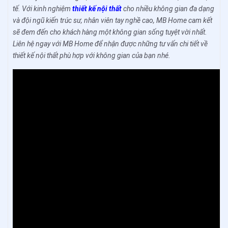
tế. Với kinh nghiệm
thiết kế nội thất
cho nhiều không gian đa dạng
và đội ngũ kiến trúc sư, nhân viên tay nghề cao, MB Home cam kết
sẽ đem đến cho khách hàng một không gian sống tuyệt vời nhất.
Liên hệ ngay với MB Home để nhận được những tư vấn chi tiết về
thiết kế nội thất phù hợp với không gian của bạn nhé.