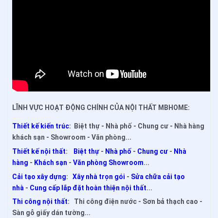
LĨNH VỰC HOẠT ĐỘNG CHÍNH CỦA NỘI THẤT MBHOME:
Thiết kế kiến trúc
: Biệt thự - Nhà phố - Chung cư - Nhà hàng
khách sạn - Showroom - Văn phòng...
Thiết kế nội thất
:
Biệt thự
-
Nhà phố
-
Chung cư
-
Nhà
hàng
-
Khách sạn
-
Văn phòng Showroom
...
Cải tạo xây dựng
:
Xây nhà trọn gói
-
Sửa chữa cải tạo
nhà
-
Cung cấp lắp đặt hoàn thiện nội thất
...
Thi công nội thất
: Thi công điện nước - Sơn bả thạch cao -
Sàn gỗ giấy dán tường...