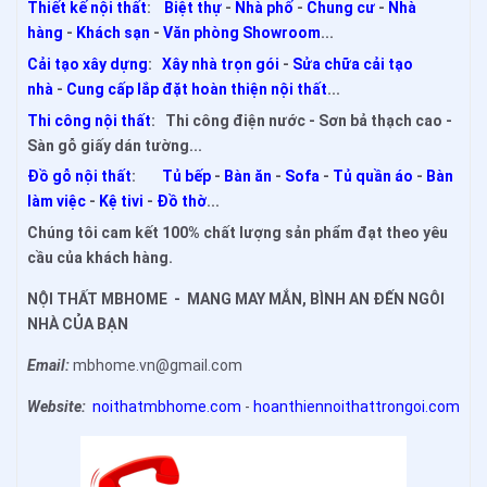
Thiết kế nội thất
:
Biệt thự
-
Nhà phố
-
Chung cư
-
Nhà
hàng
-
Khách sạn
-
Văn phòng Showroom
...
Cải tạo xây dựng
:
Xây nhà trọn gói
-
Sửa chữa cải tạo
nhà
-
Cung cấp lắp đặt hoàn thiện nội thất
...
Thi công nội thất
: Thi công điện nước - Sơn bả thạch cao -
Sàn gỗ giấy dán tường...
Đồ gỗ nội thất
:
Tủ bếp
-
Bàn ăn
-
Sofa
-
Tủ quần áo
-
Bàn
làm việc
-
Kệ tivi
-
Đồ thờ
...
Chúng tôi cam kết 100% chất lượng sản phẩm đạt theo yêu
cầu của khách hàng.
NỘI THẤT MBHOME - MANG MAY MẮN, BÌNH AN ĐẾN NGÔI
NHÀ CỦA BẠN
Email:
mbhome.vn@gmail.com
Website:
noithatmbhome.com
-
hoanthiennoithattrongoi.com