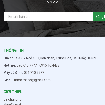
Đăng 
THÔNG TIN
Địa chỉ:
Số 2B, Ngõ 68, Quan Nhân, Trung Hòa, Cầu Giấy, Hà Nội
Hotline:
0967.10.7777
-
0915.16.4488
Máy cố định:
096.710.7777
Gmail:
mbhome.vn@gmail.com
GIỚI THIỆU
Về chúng tôi
Khuyến mại