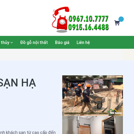
 thủy
Đồ gỗ nội thất
Báo giá
Liên hệ
 SẠN HẠ
hình khách sạn từ cao cấp đến