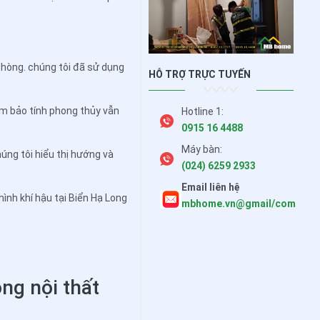
 phòng. chúng tôi đã sử dụng
HỖ TRỢ TRỰC TUYẾN
ảm bảo tính phong thủy vẫn
Hotline 1:
0915 16 4488
Máy bàn:
úng tôi hiểu thị hướng và
(024) 6259 2933
Email liên hệ
hình khí hậu tại Biển Hạ Long
mbhome.vn@gmail/com
ng nội thất