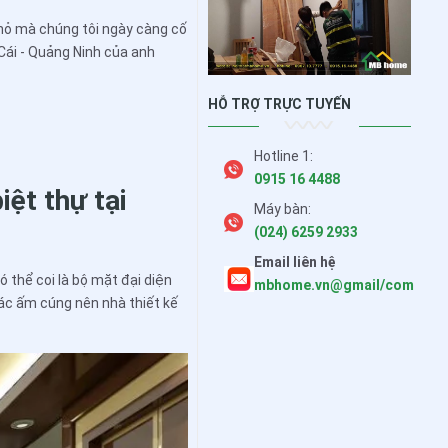
hỏ mà chúng tôi ngày càng cố
 Cái - Quảng Ninh của anh
HỖ TRỢ TRỰC TUYẾN
Hotline 1:
0915 16 4488
iệt thự tại
Máy bàn:
(024) 6259 2933
Email liên hệ
ó thể coi là bộ mặt đại diện
mbhome.vn@gmail/com
ác ấm cúng nên nhà thiết kế