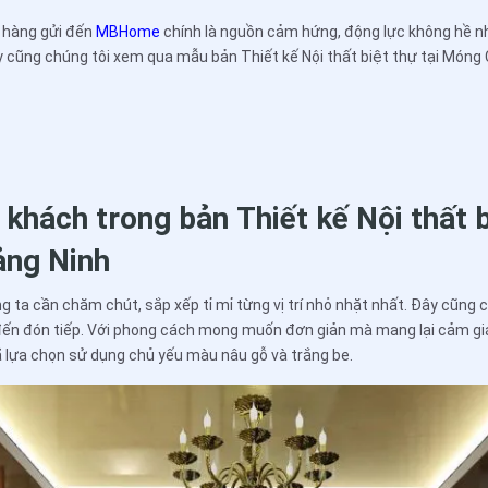
 hàng gửi đến
MBHome
chính là nguồn cảm hứng, động lực không hề n
ãy cũng chúng tôi xem qua mẫu bản Thiết kế Nội thất biệt thự tại Móng
khách trong bản Thiết kế Nội thất b
ảng Ninh
 ta cần chăm chút, sắp xếp tỉ mỉ từng vị trí nhỏ nhặt nhất. Đây cũng c
 đến đón tiếp. Với phong cách mong muốn đơn giản mà mang lại cảm gi
 lựa chọn sử dụng chủ yếu màu nâu gỗ và trắng be.