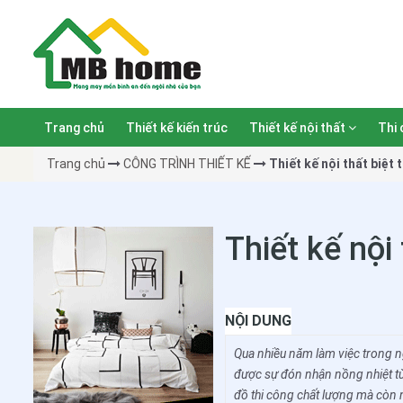
Trang chủ
Thiết kế kiến trúc
Thiết kế nội thất
Thi 
Trang chủ
CÔNG TRÌNH THIẾT KẾ
Thiết kế nội thất biệt
Thiết kế nội
NỘI DUNG
Qua nhiều năm làm việc trong ng
được sự đón nhận nồng nhiệt từ 
đồ thi công chất lượng mà còn 