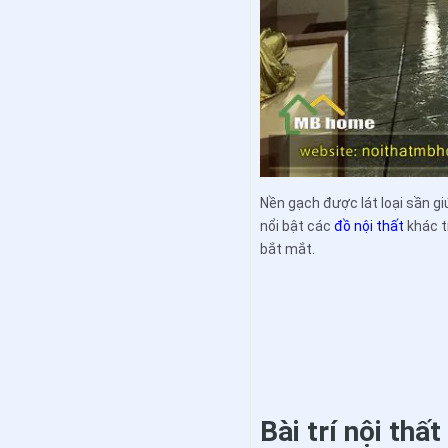
Nền gạch được lát loại sần g
nổi bật các
đồ nội thất
khác t
bắt mắt.
Bài trí nội thấ