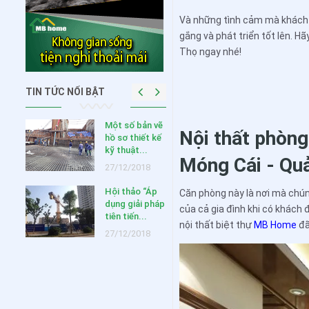
Và những tình cảm mà khách
gắng và phát triển tốt lên. H
Thọ ngay nhé!
TIN TỨC NỔI BẬT
HUYẾN
Một số bản vẽ
Nội thất phòng 
NG
hồ sơ thiết kế
 2020
kỹ thuật...
Móng Cái - Qu
020
27/12/2018
Hội thảo “Áp
Căn phòng này là nơi mà chúng
ưu ý
dụng giải pháp
của cả gia đình khi có khách
ng khi
tiên tiến...
nội thất biệt thự
MB Home
đã
c...
27/12/2018
019
 thiết
ông
,...
018