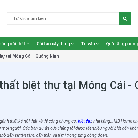
công nội thất
Cải tạo xây dựng
Tư vấn
Quà tặng phong
 thự tại Móng Cái - Quảng Ninh
 thất biệt thự tại Móng Cái 
ành thiết kế nội thất và thi công chung cư,
biệt thự
, nhà hàng,..MB Home chún
mọi người. Các bản dự án của chúng tôi được rất nhiều người biết đến không 
nhờ đến sự tận tâm, cẩn thận và tỉ mỉ trong từng công đoạn.