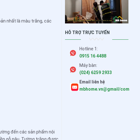
ản nhất là màu trắng, các
HỖ TRỢ TRỰC TUYẾN
Hotline 1:
0915 16 4488
Máy bàn:
(024) 6259 2933
Email liên hệ
mbhome.vn@gmail/com
 tường đến các sản phẩm nội
iền gỗ nâu. Tường trắng được