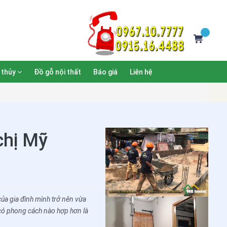
 thủy
Đồ gỗ nội thất
Báo giá
Liên hệ
chị Mỹ
của gia đình mình trở nên vừa
có phong cách nào hợp hơn là