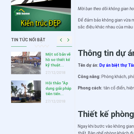
Mời bạn theo dõi không gian ho
Để đảm bảo không gian vừa m
sắc điệu khác nhau của màu 
TIN TỨC NỔI BẬT
Thông tin dự á
SIÊU KHUYẾN
Một số bản vẽ
MẠI MỪNG
hồ sơ thiết kế
NĂM MỚI 2020
Tên dự án:
Dự án biệt thự Tâ
kỹ thuật...
03/02/2020
27/12/2018
Công năng:
Phòng khách, phò
Hội thảo “Áp
Những lưu ý
Phong cách:
tân cổ điển, hiện
dụng giải pháp
quan trọng khi
tiên tiến...
thiết kế c...
27/12/2018
11/01/2019
Thiết kế phòng
Kỹ thuật thiết
kế thi công
Ngay khi bước vào không gian
nền nhà ở,...
thất. Bàn ghế phòng khách đư
27/12/2018