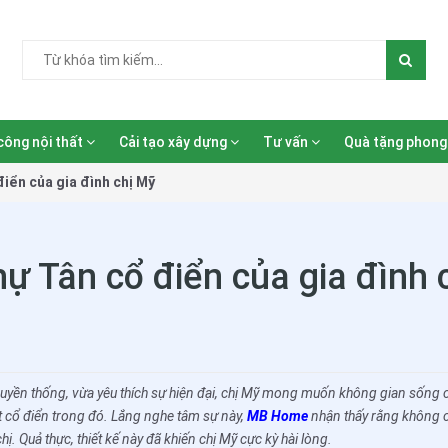
công nội thất
Cải tạo xây dựng
Tư vấn
Quà tặng phong
điển của gia đình chị Mỹ
hự Tân cổ điển của gia đình 
truyền thống, vừa yêu thích sự hiện đại, chị Mỹ mong muốn không gian sống 
ét cổ điển trong đó. Lắng nghe tâm sự này,
MB Home
nhận thấy rằng không 
ị. Quả thực, thiết kế này đã khiến chị Mỹ cực kỳ hài lòng.