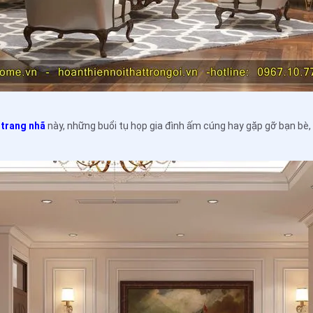
 trang nhã
này, những buổi tụ họp gia đình ấm cúng hay gặp gỡ bạn bè,