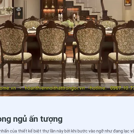
òng ngủ ấn tượng
hấn của thiết kế biệt thự lần này bởi khi bước vào ngỡ như đang lạc 