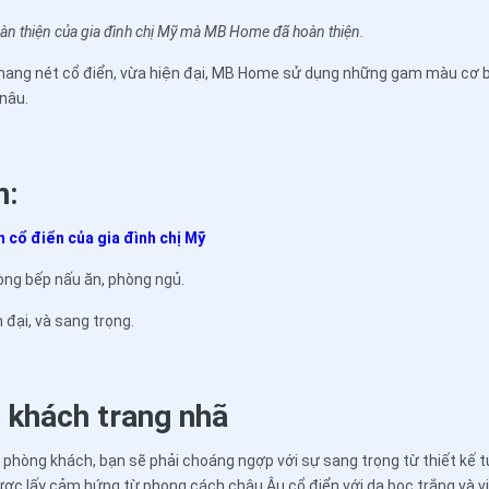
àn thiện của gia đình chị Mỹ mà MB Home đã hoàn thiện.
ang nét cổ điển, vừa hiện đại, MB Home sử dụng những gam màu cơ b
nâu.
n:
n cổ điển của gia đình chị Mỹ
ng bếp nấu ăn, phòng ngủ.
 đại, và sang trọng.
 khách trang nhã
 phòng khách, bạn sẽ phải choáng ngợp với sự sang trọng từ thiết kế
ợc lấy cảm hứng từ phong cách châu Âu cổ điển với da bọc trắng và v