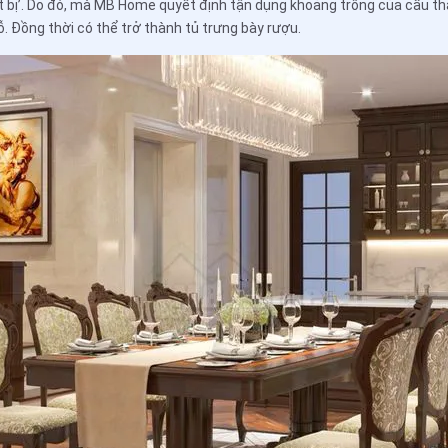
ết bị’. Do đó, mà MB Home quyết định tận dụng khoảng trống của cầu th
ỗ. Đồng thời có thể trở thành tủ trưng bày rượu.