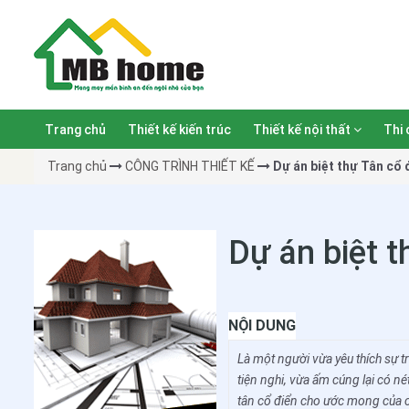
Trang chủ
Thiết kế kiến trúc
Thiết kế nội thất
Thi 
Trang chủ
CÔNG TRÌNH THIẾT KẾ
Dự án biệt thự Tân cổ 
Dự án biệt t
NỘI DUNG
Là một người vừa yêu thích sự 
tiện nghi, vừa ấm cúng lại có n
tân cổ điển cho ước mong của ch