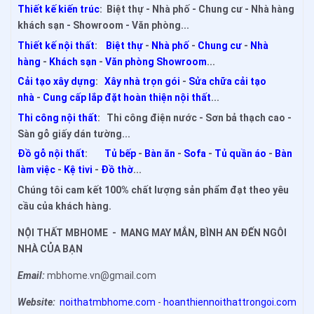
Thiết kế kiến trúc
: Biệt thự - Nhà phố - Chung cư - Nhà hàng
khách sạn - Showroom - Văn phòng...
Thiết kế nội thất
:
Biệt thự
-
Nhà phố
-
Chung cư
-
Nhà
hàng
-
Khách sạn
-
Văn phòng Showroom
...
Cải tạo xây dựng
:
Xây nhà trọn gói
-
Sửa chữa cải tạo
nhà
-
Cung cấp lắp đặt hoàn thiện nội thất
...
Thi công nội thất
: Thi công điện nước - Sơn bả thạch cao -
Sàn gỗ giấy dán tường...
Đồ gỗ nội thất
:
Tủ bếp
-
Bàn ăn
-
Sofa
-
Tủ quần áo
-
Bàn
làm việc
-
Kệ tivi
-
Đồ thờ
...
Chúng tôi cam kết 100% chất lượng sản phẩm đạt theo yêu
cầu của khách hàng.
NỘI THẤT MBHOME - MANG MAY MẮN, BÌNH AN ĐẾN NGÔI
NHÀ CỦA BẠN
Email:
mbhome.vn@gmail.com
Website:
noithatmbhome.com
-
hoanthiennoithattrongoi.com