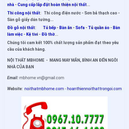
nhà
-
Cung cấp lắp đặt hoàn thiện nội thất
...
Thi công nội thất
: Thi công điện nước - Sơn bả thạch cao -
Sàn gỗ giấy dán tường...
Đồ gỗ nội thất
:
Tủ bếp
-
Bàn ăn
-
Sofa
-
Tủ quần áo
-
Bàn
làm việc
-
Kệ tivi
-
Đồ thờ
...
Chúng tôi cam kết 100% chất lượng sản phẩm đạt theo yêu
cầu của khách hàng.
NỘI THẤT MBHOME - MANG MAY MẮN, BÌNH AN ĐẾN NGÔI
NHÀ CỦA BẠN
Email:
mbhome.vn@gmail.com
Website:
noithatmbhome.com
-
hoanthiennoithattrongoi.com