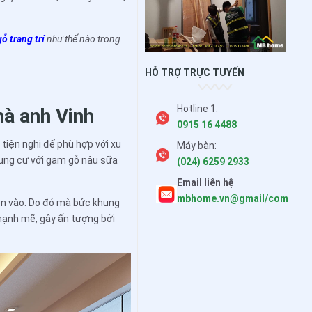
ỗ trang trí
như thế nào trong
HỖ TRỢ TRỰC TUYẾN
Hotline 1:
hà anh Vinh
0915 16 4488
tiện nghi để phù hợp với xu
Máy bàn:
hung cư với gam gỗ nâu sữa
(024) 6259 2933
Email liên hệ
mbhome.vn@gmail/com
diện vào. Do đó mà bức khung
ạnh mẽ, gây ấn tượng bởi