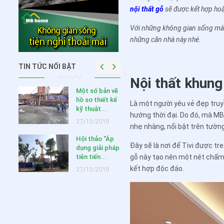
nội thất gỗ
sẽ được kết hợp hoặ
Với những không gian sống m
những căn nhà này nhé.
TIN TỨC NỔI BẬT
Nội thất khung
HUYẾN
Một số bản vẽ
NG
hồ sơ thiết kế
Là một người yêu vẻ đẹp truy
 2020
kỹ thuật...
hướng thời đại. Do đó, mà MB
020
27/12/2018
nhẹ nhàng, nổi bật trên tường 
Hội thảo “Áp
ưu ý
Đây sẽ là nơi để Tivi được tr
dụng giải pháp
ng khi
tiên tiến...
gỗ này tạo nên một nét chấm
c...
kết hợp độc đáo.
27/12/2018
019
 thiết
ông
,...
018