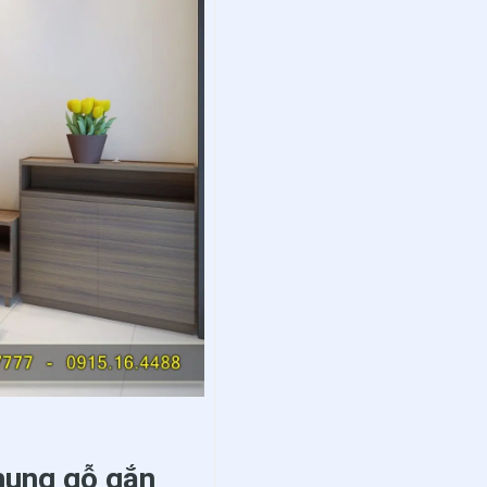
hung gỗ gắn