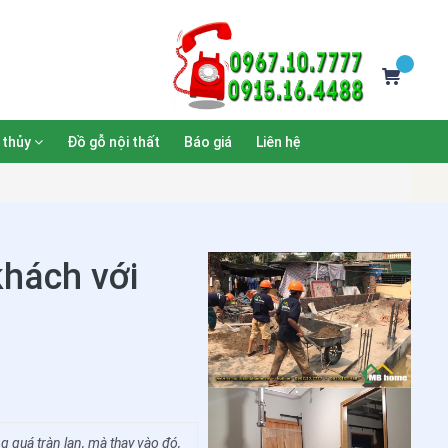
 thủy
Đồ gỗ nội thất
Báo giá
Liên hệ
khách với
ng quá tràn lan, mà thay vào đó,