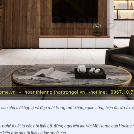
ỗ sao cho thật hợp lý và đẹp mắt trong một không gian sống hiện đại là cả mộ
u nghệ thuật từ các nội thất gỗ, đừng ngại liên lạc với MB Home qua Hotli
 kiến trúc sư nội thất có tay nghề cao.