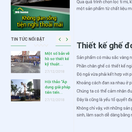
Qua quá trình chọn lọc tỉ mỉ
một sản phẩm từ chất liệu mâ
TIN TỨC NỔI BẬT
Thiết kế ghế đ
SIÊU KHUYẾN
Một số bản vẽ
Sản phẩm có màu sắc vàng 
MẠI MỪNG
hồ sơ thiết kế
NĂM MỚI 2020
kỹ thuật...
Phần chân ghế có thiết kế ng
03/02/2020
27/12/2018
Độ ngả vừa phải kết hợp với 
Hội thảo “Áp
Khoảng cách đan xa nhau ở p
Những lưu ý
dụng giải pháp
quan trọng khi
Chúng ta có thể cảm nhận đư
tiên tiến...
thiết kế c...
Đây là cũng là yếu tố quyết 
27/12/2018
11/01/2019
Không chỉ vậy, với những sản
Kỹ thuật thiết
sinh, làm sạch dễ dàng bằng
kế thi công
nền nhà ở,...
27/12/2018