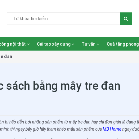
công nội thất
Cải tạo xây dựng
Tư vấn
Quà tặng phong
re đan
 sách bằng mây tre đan
luôn bị hấp dẫn bởi những sản phẩm từ mây tre đan hay chỉ đơn giản là đan
 mình thì ngay bây giờ hãy tham khảo mẫu sản phẩm của
MB Home
ngay dướ