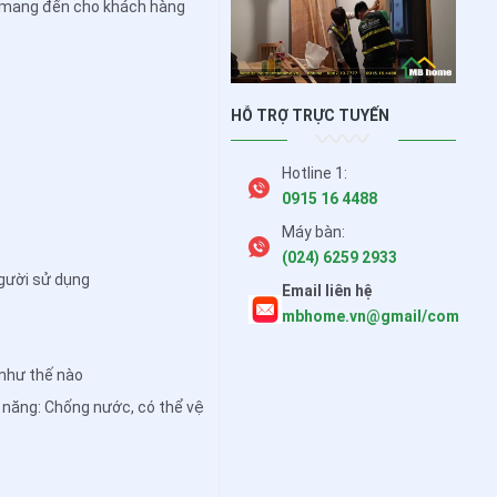
ợc mang đến cho khách hàng
HỖ TRỢ TRỰC TUYẾN
Hotline 1:
0915 16 4488
Máy bàn:
(024) 6259 2933
người sử dụng
Email liên hệ
mbhome.vn@gmail/com
 như thế nào
g năng: Chống nước, có thể vệ