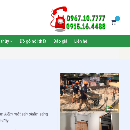
 thủy
Đồ gỗ nội thất
Báo giá
Liên hệ
g tìm kiểm một sản phẩm sáng
i đây.