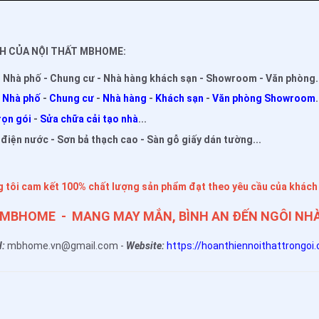
H CỦA NỘI THẤT MBHOME:
 - Nhà phố - Chung cư - Nhà hàng khách sạn - Showroom - Văn phòng.
-
Nhà phố
-
Chung cư
-
Nhà hàng
-
Khách sạn
-
Văn phòng Showroom
.
rọn gói
-
Sửa chữa cải tạo nhà
...
điện nước - Sơn bả thạch cao - Sàn gỗ giấy dán tường...
 tôi cam kết 100% chất lượng sản phẩm đạt theo yêu cầu của khách
 MBHOME - MANG MAY MẮN, BÌNH AN ĐẾN NGÔI NH
l:
mbhome.vn@gmail.com -
Website:
https://hoanthiennoithattrongoi