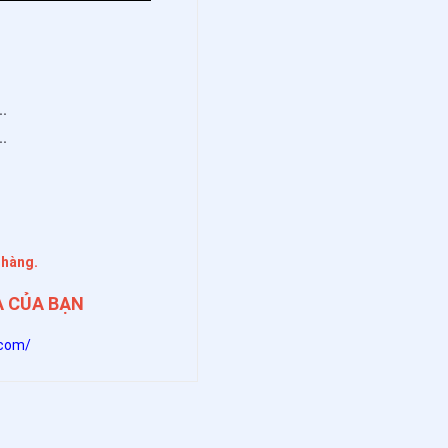
..
..
 hàng.
À CỦA BẠN
.com/