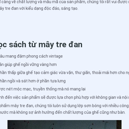
, kĩ càng về chất lượng và mẫu mã của sản phẩm, chúng tôi rất vui đư
y tre đan với kiểu dạng độc đáo, sáng tạo.
ọc sách từ mây tre đan
nâu mang đậm phong cách vintage
ắn giúp ghế ngồi vững vàng hơn
phần thấp giữa ghế tạo cảm giác vừa vặn, thư giãn, thoải mái hơn cho 
hần ngồi và sát hơn ở phần tựa lưng
ợc nét mộc mạc, truyền thống mà nó mang lại
định đến việc sản phẩm sẽ được lựa chọn phù hợp với không gian và nội
 phẩm mây tre đan, chúng tôi luôn sử dụng lớp sơn bóng với nhiều côn
 nước mà không sợ ảnh hưởng đến chất lượng của ghế cũng như bàn.