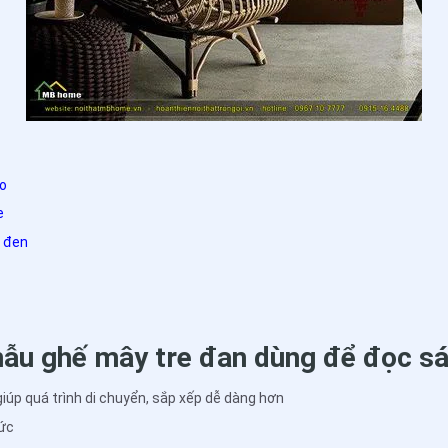
áo
e
g đen
ẫu ghế mây tre đan dùng để đọc s
iúp quá trình di chuyển, sắp xếp dễ dàng hơn
sức