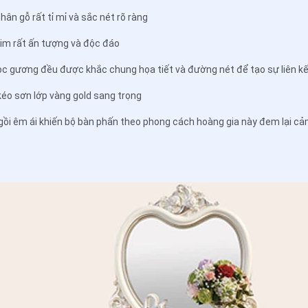
hân gỗ rất tỉ mỉ và sắc nét rõ ràng
tim rất ấn tượng và độc đáo
ọc gương đều được khắc chung họa tiết và đường nét để tạo sự liên k
 kéo sơn lớp vàng gold sang trọng
ngồi êm ái khiến bộ bàn phấn theo phong cách hoàng gia này đem lại cả