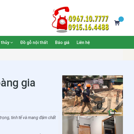
 thủy
Đồ gỗ nội thất
Báo giá
Liên hệ
àng gia
rọng, tinh tế và mang đậm chất