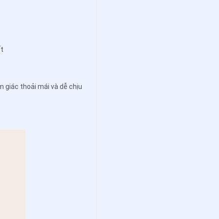
ết
m giác thoải mái và dễ chịu