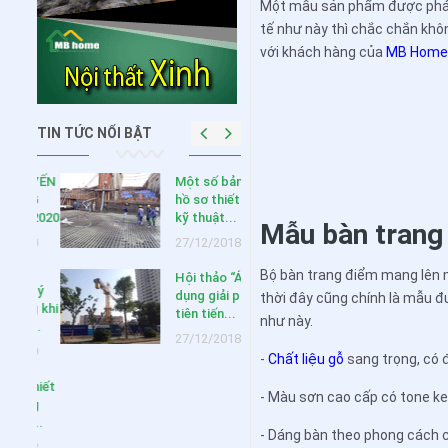
Một mẫu sản phẩm được phái n
tế như này thì chắc chắn kh
với khách hàng của
MB Hom
TIN TỨC NỔI BẬT
HUYẾN
Một số bản vẽ
NG
hồ sơ thiết kế
 2020
kỹ thuật...
Mẫu bàn trang
020
27/12/2018
Bộ bàn trang điểm mang lên 
Hội thảo “Áp
ưu ý
dụng giải pháp
thời đây cũng chính là mẫu 
ng khi
tiên tiến...
như này.
c...
27/12/2018
019
-
Chất liệu gỗ
sang trọng, có 
 thiết
- Màu sơn cao cấp có tone k
ông
,...
- Dáng bàn theo phong cách 
018