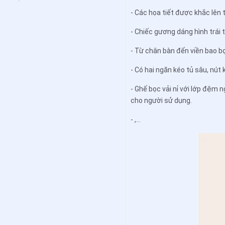
- Các họa tiết được khắc lên t
- Chiếc gương dáng hình trái 
- Từ chân bàn đến viền bao b
- Có hai ngăn kéo tủ sâu, nút
- Ghế bọc vải nỉ với lớp đệm 
cho người sử dụng.
- ,...