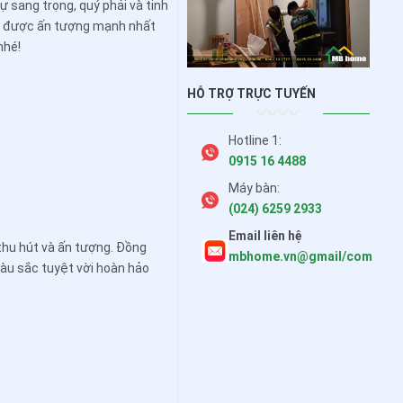
sang trọng, quý phải và tinh
ây được ấn tượng mạnh nhất
nhé!
HỖ TRỢ TRỰC TUYẾN
Hotline 1:
0915 16 4488
Máy bàn:
(024) 6259 2933
Email liên hệ
hu hút và ấn tượng. Đồng
mbhome.vn@gmail/com
àu sắc tuyệt vời hoàn hảo