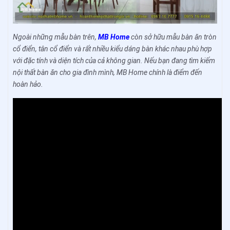
Ngoài những mẫu bàn trên,
MB Home
còn sở hữu mẫu bàn ăn tròn
cổ điển, tân cổ điển và rất nhiều kiểu dáng bàn khác nhau phù hợp
với đặc tính và diện tích của cả không gian. Nếu bạn đang tìm kiếm
nội thất bàn ăn cho gia đình mình, MB Home chính là điểm đến
hoàn hảo.