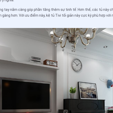
ó ý nghĩa.
hông tay nắm càng góp phần tăng thêm sự tinh tế. Hơn thế, các tủ này 
gàng hơn. Với ưu điểm này, kệ tủ Tivi tối giản này cực kỳ phù hợp vớ