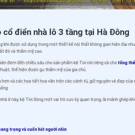
ỗ cổ điển nhà lô 3 tầng tại Hà Đông
ng khi được sử dụng trong một thiết kế nội thất không gian hiện đại nh
đắt đỏ và thẩm mỹ cao.
hiên đem đến chiều sâu cho sản phẩm kệ Tivi nói riêng và cho
tổng th
thuật, thể hiện được gu thẩm mỹ của gia chủ.
u hơn và các họa tiết hoa văn trên các cánh tủ, giữ nguyên vẻ đẹp của 
hống.
nhà ở này, kệ Tivi đóng một vai trò cực kỳ quan trọng, là mảnh ghép kh
 sang trọng và cuốn hút người nhìn