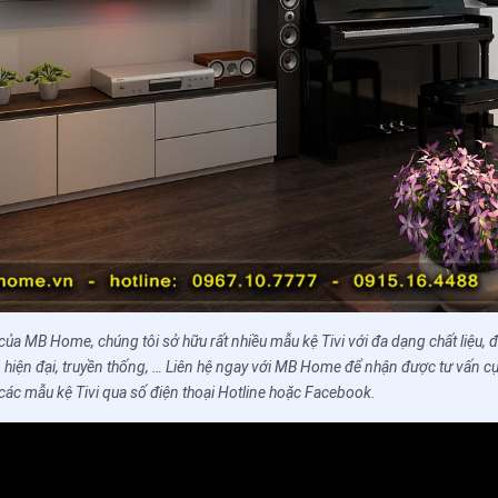
của MB Home, chúng tôi sở hữu rất nhiều mẫu kệ Tivi với đa dạng chất liệu,
, hiện đại, truyền thống, … Liên hệ ngay với MB Home để nhận được tư vấn cụ
m các mẫu kệ Tivi qua số điện thoại Hotline hoặc Facebook.