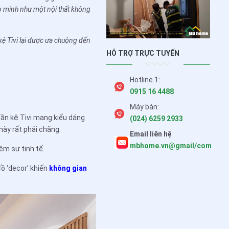
ho mình như một nội thất không
 kệ Tivi lại được ưa chuộng đến
HỖ TRỢ TRỰC TUYẾN
Hotline 1:
0915 16 4488
Máy bàn:
hần kệ Tivi mang kiểu dáng
(024) 6259 2933
 này rất phải chăng.
Email liên hệ
mbhome.vn@gmail/com
êm sự tinh tế.
đồ ‘decor’ khiến
không gian