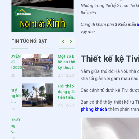
Nhưng trong thế kỷ 21, có thể 
thể thiếu.
Cùng đi khám phá
3 Kiểu mẫu
vậy nhé.
TIN TỨC NỔI BẬT
Thiết kế kệ Ti
HUYẾN
Một số bản vẽ
NG
hồ sơ thiết kế
 2020
kỹ thuật...
Nằm giữa thủ đô Hà Nội, nhà
020
27/12/2018
khá tối giản với gam màu nâu 
Hội thảo “Áp
ưu ý
Các cảnh tủ dưới kệ Tivi đượ
dụng giải pháp
ng khi
tiên tiến...
c...
Bạn có thể thấy, thiết kế tủ 
27/12/2018
019
phòng khách
thêm phần tran
 thiết
ông
,...
018