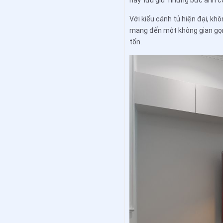
hay ‘lưu giữ’ những bức ảnh c
Với kiểu cánh tủ hiện đại, k
mang đến một không gian gọn 
tốn.