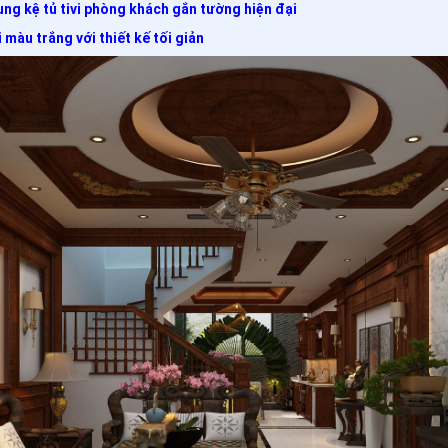
ung kệ tủ tivi phòng khách gắn tường hiện đại
 màu trắng với thiết kế tối giản