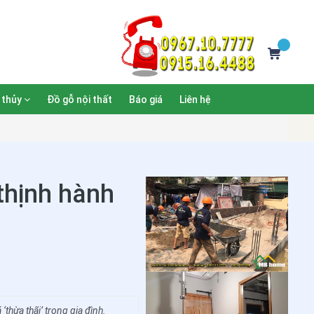
 thủy
Đồ gỗ nội thất
Báo giá
Liên hệ
thịnh hành
‘thừa thãi’ trong gia đình.