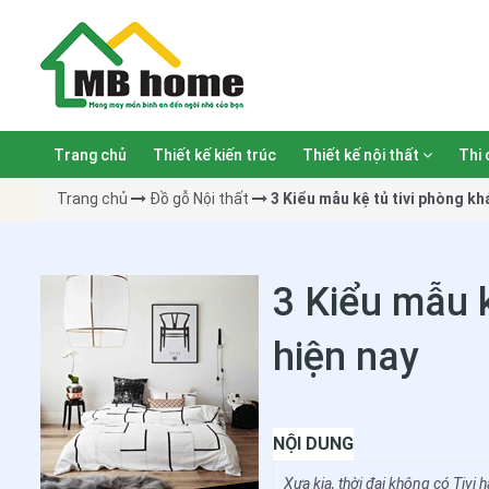
Trang chủ
Thiết kế kiến trúc
Thiết kế nội thất
Thi 
Trang chủ
Đồ gỗ Nội thất
3 Kiểu mẫu kệ tủ tivi phòng k
3 Kiểu mẫu 
hiện nay
NỘI DUNG
Xưa kia, thời đại không có Tivi h