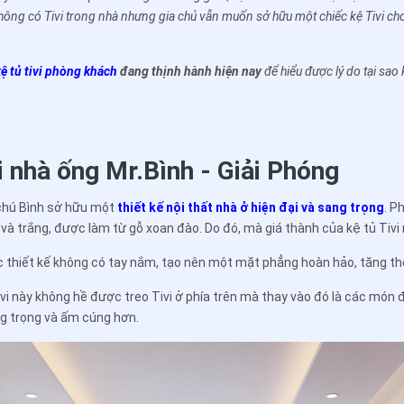
không có Tivi trong nhà nhưng gia chủ vẫn muốn sở hữu một chiếc kệ Tivi c
kệ tủ tivi phòng khách
đang thịnh hành hiện nay
để hiểu được lý do tại sao
vi nhà ống Mr.Bình - Giải Phóng
 chú Bình sở hữu một
thiết kế nội thất nhà ở hiện đại và sang trọng
. P
và trắng, được làm từ gỗ xoan đào. Do đó, mà giá thành của kệ tủ Tivi
c thiết kế không có tay nắm, tạo nên một mặt phẳng hoàn hảo, tăng th
Tivi này không hề được treo Tivi ở phía trên mà thay vào đó là các món 
g trọng và ấm cúng hơn.