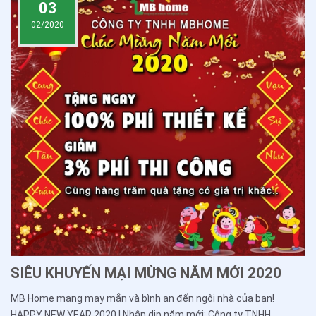
03
02/2020
SIÊU KHUYẾN MẠI MỪNG NĂM MỚI 2020
MB Home mang may mắn và bình an đến ngôi nhà của bạn!
HAPPY NEW YEAR 2020 ! Nhân dịp năm mới: Công ty TNHH