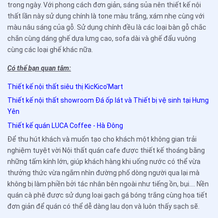
trong ngày. Với phong cách đơn giản, sáng sủa nên thiết kế nội
thất lần này sử dụng chính là tone màu trắng, xám nhẹ cùng với
màu nâu sáng của gỗ. Sử dụng chính đều là các loại bàn gỗ chắc
chắn cùng dáng ghế dựa lưng cao, sofa dài và ghế đẩu vuông
cùng các loại ghế khác nữa.
Có thể bạn quan tâm:
Thiết kế nội thất siêu thị KicKico'Mart
Thiết kế nội thất showroom Đá ốp lát và Thiết bị vệ sinh tại Hưng
Yên
Thiết kế quán LUCA Coffee - Hà Đông
Để thu hút khách và muốn tạo cho khách một không gian trải
nghiệm tuyệt vời Nội thất quán cafe được thiết kế thoáng bằng
những tấm kính lớn, giúp khách hàng khi uống nước có thể vừa
thưởng thức vừa ngắm nhìn đường phố dòng người qua lại mà
không bị làm phiền bởi tác nhân bên ngoài như tiếng ồn, bụi.... Nền
quán cà phê được sử dụng loại gạch gá bóng trắng cùng họa tiết
đơn giản để quán có thể dễ dàng lau dọn và luôn thấy sạch sẽ.