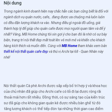
Nội dung
Trong ngành kinh doanh hiện nay chắc hẳn các bạn cũng biết là đối với
ngành dịch vụ quán nước, cafe,..đang được ưa chuộng mà luôn luôn
có đều đặn lượng khách ra vào. Nhưng điều gì ngoài đồ uống, giá
thành hợp lý để giúp cho quán cafe được mọi người quan tâm và để ý
nhất? Vâng, MB Home chúng tôi xin gợi ý cho bạn đó là nhờ có sự bày
biện, trang trí nội thất đẹp mắt toát lên vẻ mới mẻ và khiến cho khách
hàng kích thích và muốn đến. Cùng với
MB Home
tham khảo xem bản
thiết kế nội thất quán cafe đẹp
và thú vị Archi tại 68 - Quan Nhân này
nhé!
Nội thất quán Cà phê Archi được sắp xếp bố trí hợp ý và khoa học
của chủ nhân đã giúp cho Archi cafe có lối đi lại được rộng rãi
thoải mái hơn rất nhiều. Đồng thời, có sự sáng tạo của kiến trúc
sư đã giúp cho không gian quán kê được nhiều bàn ghế từ đó
tăng lượng khách có thể tiếp đón tại những thời gian cao điểm