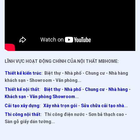
LĨNH VỰC HOẠT ĐỘNG CHÍNH CỦA NỘI THẤT MBHOME:
Thiết kế kiến trúc
: Biệt thự - Nhà phố - Chung cư - Nhà hàng
khách sạn - Showroom - Văn phòng...
Thiết kế nội thất
:
Biệt thự
-
Nhà phố
-
Chung cư
-
Nhà hàng
-
Khách sạn
-
Văn phòng Showroom
...
Cải tạo xây dựng
:
Xây nhà trọn gói
-
Sửa chữa cải tạo nhà
...
Thi công nội thất
: Thi công điện nước - Sơn bả thạch cao -
Sàn gỗ giấy dán tường...