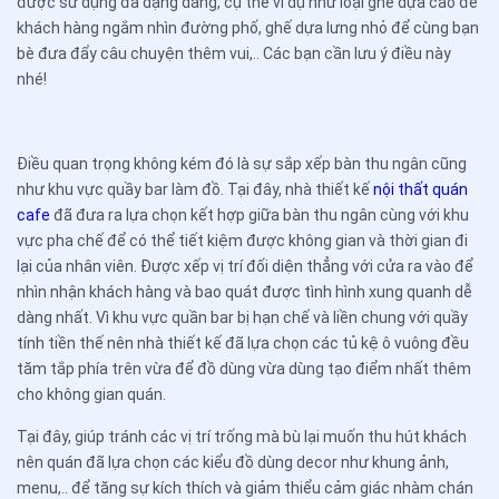
được sử dụng đa dạng dáng, cụ thể ví dụ như loại ghế dựa cao để
khách hàng ngắm nhìn đường phố, ghế dựa lưng nhỏ để cùng bạn
bè đưa đẩy câu chuyện thêm vui,.. Các bạn cần lưu ý điều này
nhé!
Điều quan trọng không kém đó là sự sắp xếp bàn thu ngân cũng
như khu vực quầy bar làm đồ. Tại đây, nhà thiết kế
nội thất quán
cafe
đã đưa ra lựa chọn kết hợp giữa bàn thu ngân cùng với khu
vực pha chế để có thể tiết kiệm được không gian và thời gian đi
lại của nhân viên. Được xếp vị trí đối diện thẳng với cửa ra vào để
nhìn nhận khách hàng và bao quát được tình hình xung quanh dễ
dàng nhất. Vì khu vực quần bar bị hạn chế và liền chung với quầy
tính tiền thế nên nhà thiết kế đã lựa chọn các tủ kệ ô vuông đều
tăm tắp phía trên vừa để đồ dùng vừa dùng tạo điểm nhất thêm
cho không gian quán.
Tại đây, giúp tránh các vị trí trống mà bù lại muốn thu hút khách
nên quán đã lựa chọn các kiểu đồ dùng decor như khung ảnh,
menu,.. để tăng sự kích thích và giảm thiểu cảm giác nhàm chán