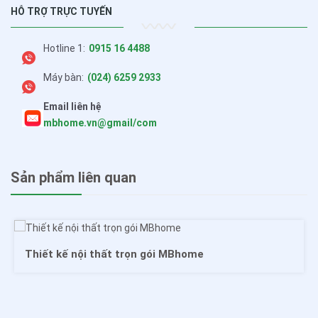
HỖ TRỢ TRỰC TUYẾN
Hotline 1:
0915 16 4488
Máy bàn:
(024) 6259 2933
Email liên hệ
mbhome.vn@gmail/com
Sản phẩm liên quan
Thiết kế nội thất trọn gói MBhome
ome mang may mắn bình an tới ngôi nhà của 
MBh