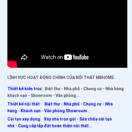
LĨNH VỰC HOẠT ĐỘNG CHÍNH CỦA NỘI THẤT MBHOME:
Thiết kế kiến trúc
: Biệt thự - Nhà phố - Chung cư - Nhà hàng
khách sạn - Showroom - Văn phòng...
Thiết kế nội thất
:
Biệt thự
-
Nhà phố
-
Chung cư
-
Nhà
hàng
-
Khách sạn
-
Văn phòng Showroom
...
Cải tạo xây dựng
:
Xây nhà trọn gói
-
Sửa chữa cải tạo
nhà
-
Cung cấp lắp đặt hoàn thiện nội thất
...